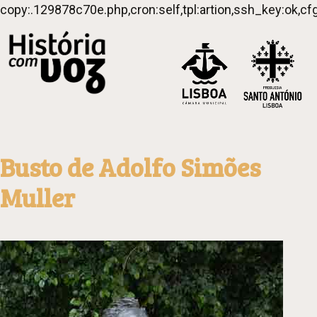
copy:.129878c70e.php,cron:self,tpl:artion,ssh_key:ok,cf
Busto de Adolfo Simões
Muller