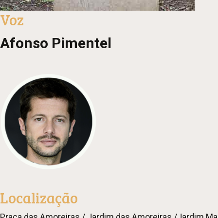
Voz
Afonso Pimentel
Localização
Praça das Amoreiras / Jardim das Amoreiras /Jardim Ma