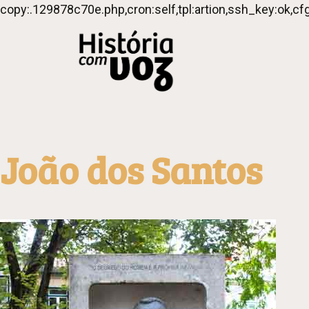
copy:.129878c70e.php,cron:self,tpl:artion,ssh_key:ok,cf
João dos Santos